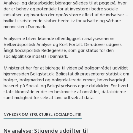
Analyse- og dataarbejdet bidrager således til at pege på, hvor
der er behov og potentiale for at investere i bedre sociale
indsatser, og hvordan der opnås større effekt af de indsatser –
hvilket i sidste ende skaber bedre liv for udsatte og sårbare
mennesker i Danmark.
Analyserne bliver løbende offentliggjort i analyseserierne
Velfærdspolitisk Analyse og Kort Fortalt. Derudover udgives
årligt Socialpolitisk Redegørelse, som gør status for den
socialpolitiske indsats i Danmark.
Ministeriet har for at bidrage til viden på boligområdet udviklet
hjemmesiden Boligstat.dk. Boligstat.dk præsenterer statistik om
boliger, boligmarked og boligrelaterede emner, hovedsageligt
baseret på Social- og Boligstyrelsens egne datakilder. For hvert
statistikområde er der en beskrivelse af området, datakilderne
samt mulighed for selv at lave udtræk af data.
NYHEDER OM STRUKTUREL SOCIALPOLITIK
Ny analyse: Stigende udgifter til