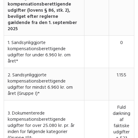
kompensationsberettigende
udgifter (lovens § 86, stk. 2),
bevilget efter reglerne
gældende fra den 1. september
2025
1. Sandsynliggjorte
0
kompensationsberettigende
udgifter for under 6.960 kr. om
året*
2. Sandsynliggjorte
1.155
kompensationsberettigende
udgifter for mindst 6.960 kr. om
året (Gruppe I)*
Fuld
3. Dokumenterede
dækning
kompensationsberettigende
af
udgifter for over 25.080 kr. pr. år
faktiske
inden for følgende kategorier
udgifter
(Gruppe II)*:
+ 523