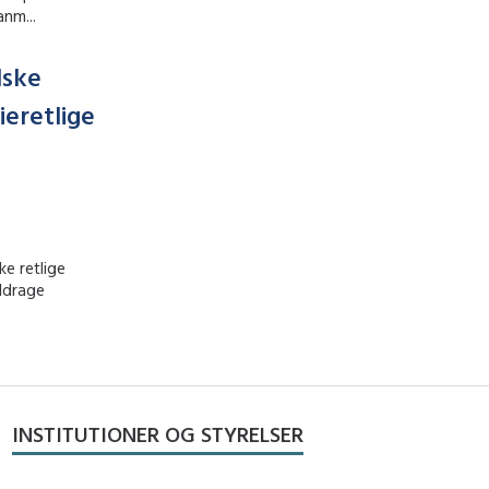
nm...
dske
ieretlige
ke retlige
nddrage
INSTITUTIONER OG STYRELSER