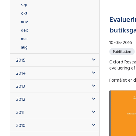
sep
okt
Evaluer
nov
butiksg
dec
mar
10-05-2016
aug
Publikation
2015
Oxford Resea
evaluering a
2014
Formålet er d
2013
2012
2011
2010