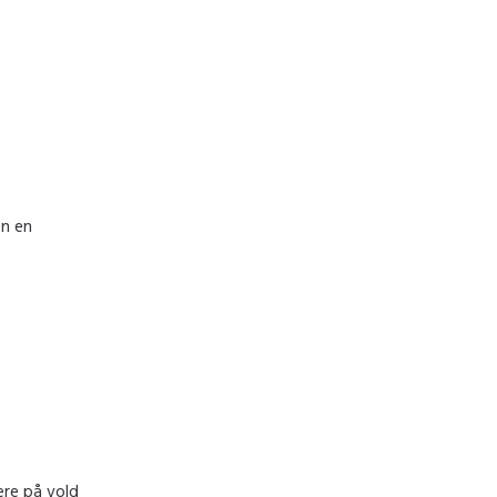
en en
ere på vold