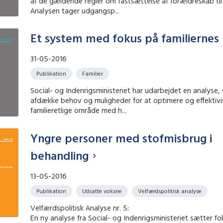
af de gældende regler om fastsættelse af forældreskab til 
Analysen tager udgangsp...
Et system med fokus på familiernes
31-05-2016
Publikation
Familier
Social- og Indenrigsministeriet har udarbejdet en analyse,
afdække behov og muligheder for at optimere og effektivi
familieretlige område med h...
Yngre personer med stofmisbrug i
behandling
13-05-2016
Publikation
Udsatte voksne
Velfærdspolitisk analyse
Velfærdspolitisk Analyse nr. 5:
En ny analyse fra Social- og Indenrigsministeriet sætter fo