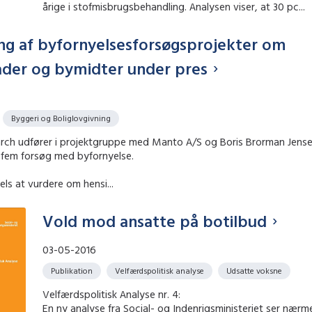
årige i stofmisbrugsbehandling. Analysen viser, at 30 pc...
ing af byfornyelsesforsøgsprojekter om
ader og bymidter under pres
Byggeri og Boliglovgivning
rch udfører i projektgruppe med Manto A/S og Boris Brorman Jens
f fem forsøg med byfornyelse.
els at vurdere om hensi...
Vold mod ansatte på botilbud
03-05-2016
Publikation
Velfærdspolitisk analyse
Udsatte voksne
Velfærdspolitisk Analyse nr. 4:
En ny analyse fra Social- og Indenrigsministeriet ser nærm