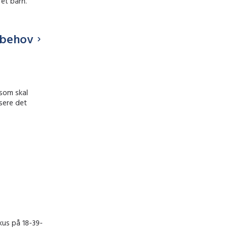
et barn.
 behov
 som skal
sere det
kus på 18-39-