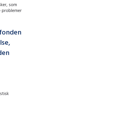
sker, som
e problemer
fonden
lse,
den
stisk