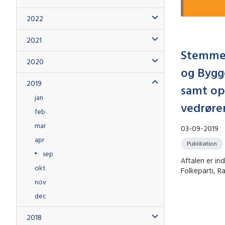
2022
2021
Stemmea
2020
og Bygg
2019
samt op
jan
vedrøre
feb
mar
03-09-2019
apr
Publikation
sep
Aftalen er in
okt
Folkeparti, R
nov
dec
2018