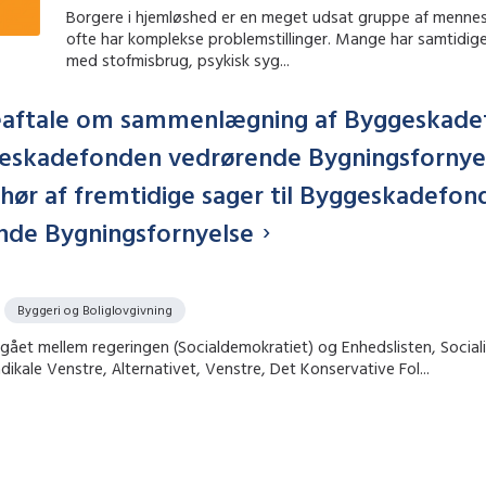
Borgere i hjemløshed er en meget udsat gruppe af menne
ofte har komplekse problemstillinger. Mange har samtidig
med stofmisbrug, psykisk syg...
ftale om sammenlægning af Byggeskade
eskadefonden vedrørende Bygningsfornye
hør af fremtidige sager til Byggeskadefon
nde Bygningsfornyelse
Byggeri og Boliglovgivning
dgået mellem regeringen (Socialdemokratiet) og Enhedslisten, Sociali
adikale Venstre, Alternativet, Venstre, Det Konservative Fol...